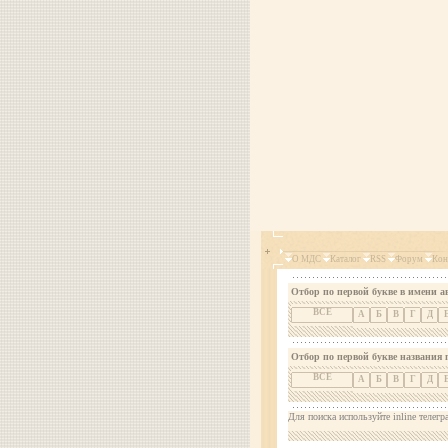
О МДС
Каталог
RSS
Форум
Кон
Отбор по первой букве в имени а
ВСЕ
А
Б
В
Г
Д
Отбор по первой букве названия 
ВСЕ
А
Б
В
Г
Д
Для поиска используйте inline телегр