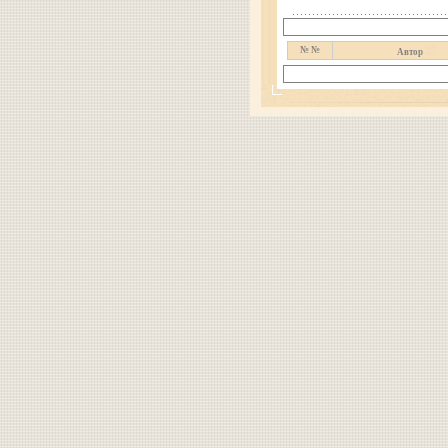
№ №
Автор