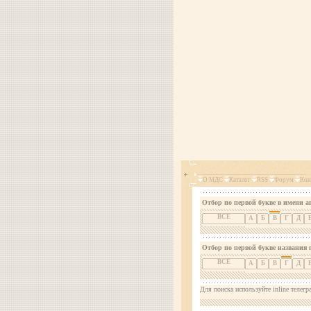
О МДС
Каталог
RSS
Форум
Кон
Отбор по первой букве в имени а
ВСЕ
А
Б
В
Г
Д
Отбор по первой букве названия 
ВСЕ
А
Б
В
Г
Д
Для поиска используйте inline телегр