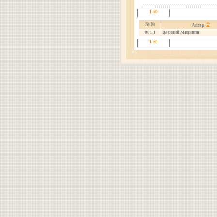
1-50
№ №
Автор
001
1
Василий Мидянин
1-50