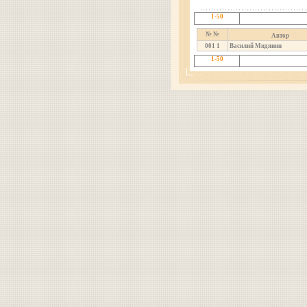
1-50
№ №
Автор
001
1
Василий Мидянин
1-50