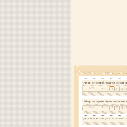
О МДС
Каталог
RSS
Форум
Кон
Отбор по первой букве в имени а
ВСЕ
А
Б
В
Г
Д
Отбор по первой букве названия 
ВСЕ
А
Б
В
Г
Д
Для поиска используйте inline телегр