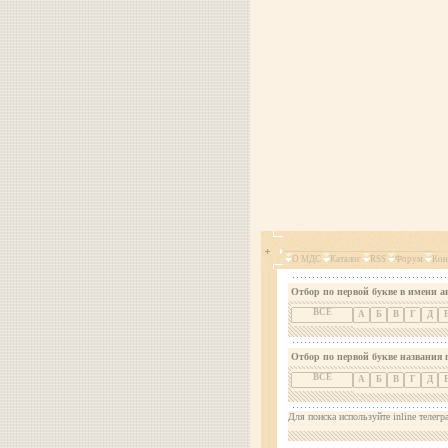
О МДС
Каталог
RSS
Форум
Кон
Отбор по первой букве в имени а
ВСЕ
А
Б
В
Г
Д
Отбор по первой букве названия 
ВСЕ
А
Б
В
Г
Д
Для поиска используйте inline телегр