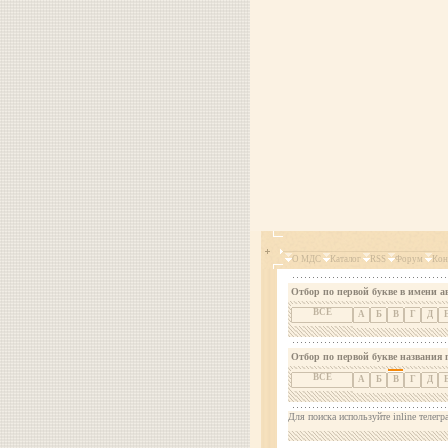
О МДС
Каталог
RSS
Форум
Кон
Отбор по первой букве в имени а
ВСЕ
А
Б
В
Г
Д
Отбор по первой букве названия 
ВСЕ
А
Б
В
Г
Д
Для поиска используйте inline телегр