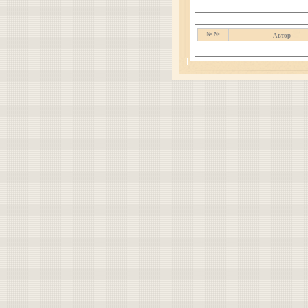
№ №
Автор