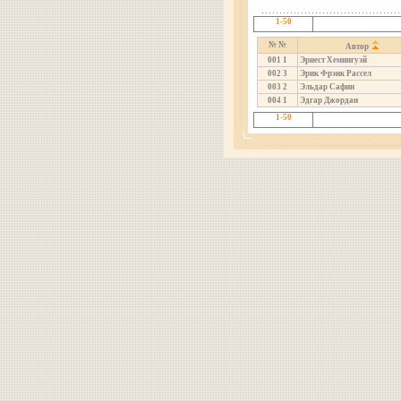
1-50
№ №
Автор
001
1
Эрнест Хемингуэй
002
3
Эрик Фрэнк Рассел
003
2
Эльдар Сафин
004
1
Эдгар Джордан
1-50