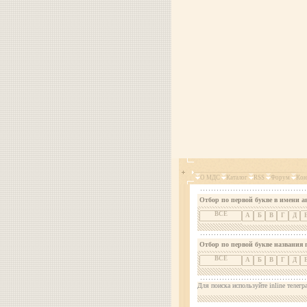
О МДС
Каталог
RSS
Форум
Кон
Отбор по первой букве в имени а
ВСЕ
А
Б
В
Г
Д
Отбор по первой букве названия 
ВСЕ
А
Б
В
Г
Д
Для поиска используйте inline телегр