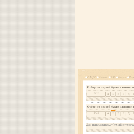
О МДС
Каталог
RSS
Форум
Кон
Отбор по первой букве в имени а
ВСЕ
А
Б
В
Г
Д
Отбор по первой букве названия 
ВСЕ
А
Б
В
Г
Д
Для поиска используйте inline телегр