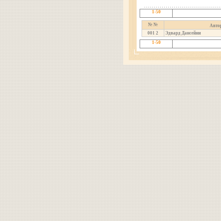
1-50
№ №
Авто
001
2
Эдвард Дансейни
1-50