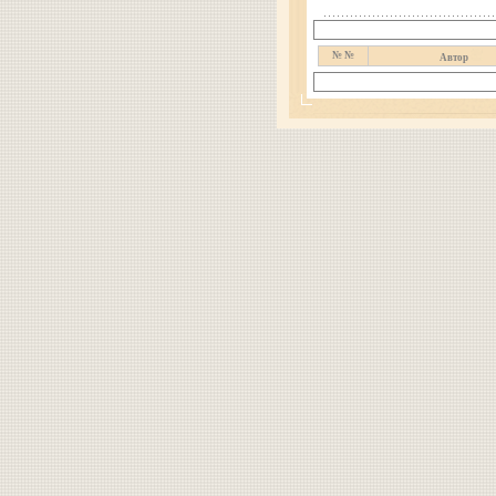
№ №
Автор