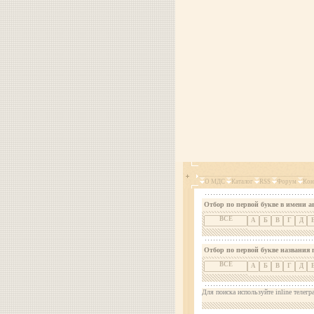
О МДС
Каталог
RSS
Форум
Кон
Отбор по первой букве в имени а
ВСЕ
А
Б
В
Г
Д
Отбор по первой букве названия 
ВСЕ
А
Б
В
Г
Д
Для поиска используйте inline телегр