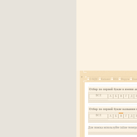
О МДС
Каталог
RSS
Форум
Кон
Отбор по первой букве в имени а
ВСЕ
А
Б
В
Г
Д
Отбор по первой букве названия 
ВСЕ
А
Б
В
Г
Д
Для поиска используйте inline телегр