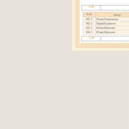
1-50
№ №
Автор
001
2
Юлия Рыженкова
002
1
Юрий Бурносов
003
1
Юлия Вересова
004
1
Юлия Вересова
1-50