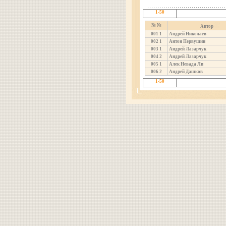
1-50
№ №
Автор
001
1
Андрей Николаев
002
1
Антон Первушин
003
1
Андрей Лазарчук
004
2
Андрей Лазарчук
005
1
Алек Невада Ли
006
2
Андрей Дашков
1-50