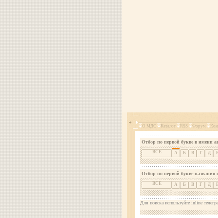
О МДС
Каталог
RSS
Форум
Кон
Отбор по первой букве в имени а
ВСЕ
А
Б
В
Г
Д
Отбор по первой букве названия 
ВСЕ
А
Б
В
Г
Д
Для поиска используйте inline телегр