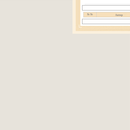
№ №
Автор