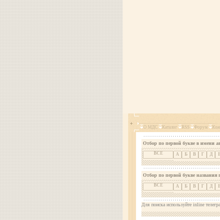
О МДС
Каталог
RSS
Форум
Кон
Отбор по первой букве в имени а
ВСЕ
А
Б
В
Г
Д
Отбор по первой букве названия 
ВСЕ
А
Б
В
Г
Д
Для поиска используйте inline телегр