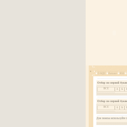
О МДС
Каталог
RSS
Отбор по первой букве
ВСЕ
А
Б
Отбор по первой букв
ВСЕ
А
Б
Для поиска используйте i