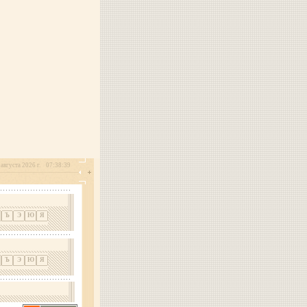
 августа 2026 г.
07:38:39
Ъ
Э
Ю
Я
Ъ
Э
Ю
Я