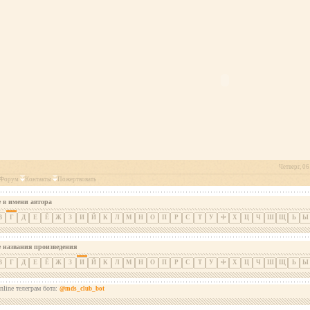
Четверг, 06
Форум
Контакты
Пожертвовать
 в имени автора
В
Г
Д
Е
Ё
Ж
З
И
Й
К
Л
М
Н
О
П
Р
С
Т
У
Ф
Х
Ц
Ч
Ш
Щ
Ь
Ы
е названия произведения
В
Г
Д
Е
Ё
Ж
З
И
Й
К
Л
М
Н
О
П
Р
С
Т
У
Ф
Х
Ц
Ч
Ш
Щ
Ь
Ы
nline телеграм бота:
@mds_club_bot