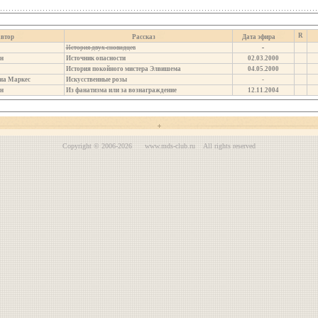
R
втор
Рассказ
Дата эфира
История двух сновидцев
-
н
Источник опасности
02.03.2000
История покойного мистера Элвишема
04.05.2000
иа Маркес
Искусственные розы
-
н
Из фанатизма или за вознаграждение
12.11.2004
Copyright © 2006-2026 www.mds-club.ru All rights reserved