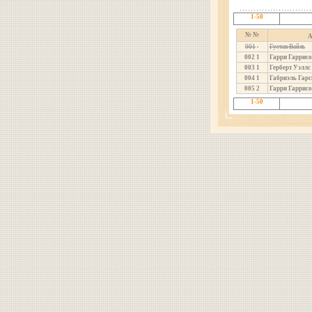
1-50
№ №
А
001
Густав Вайль
002
1
Гарри Гаррисо
003
1
Герберт Уэллс
004
1
Габриэль Гарс
005
2
Гарри Гаррисо
1-50