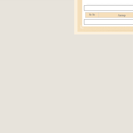
№ №
Автор