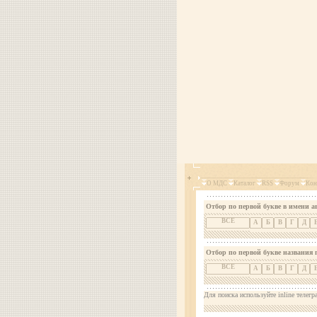
О МДС
Каталог
RSS
Форум
Кон
Отбор по первой букве в имени а
ВСЕ
А
Б
В
Г
Д
Отбор по первой букве названия 
ВСЕ
А
Б
В
Г
Д
Для поиска используйте inline телегр