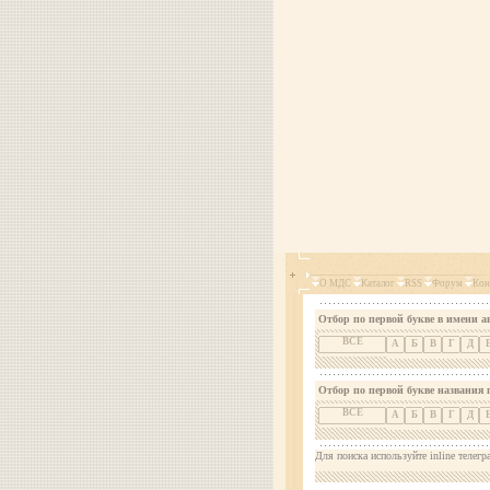
О МДС
Каталог
RSS
Форум
Кон
Отбор по первой букве в имени а
ВСЕ
А
Б
В
Г
Д
Отбор по первой букве названия 
ВСЕ
А
Б
В
Г
Д
Для поиска используйте inline телегр