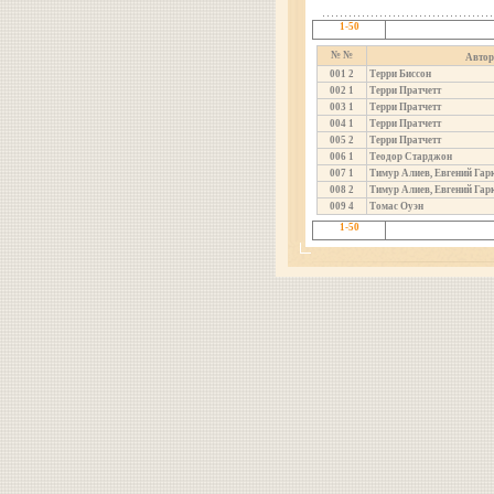
1-50
№ №
Автор
001
2
Терри Биссон
002
1
Терри Пратчетт
003
1
Терри Пратчетт
004
1
Терри Пратчетт
005
2
Терри Пратчетт
006
1
Теодор Старджон
007
1
Тимур Алиев, Евгений Гар
008
2
Тимур Алиев, Евгений Гар
009
4
Томас Оуэн
1-50