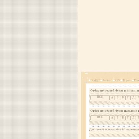
О МДС
Каталог
RSS
Форум
Кон
Отбор по первой букве в имени а
ВСЕ
А
Б
В
Г
Д
Отбор по первой букве названия 
ВСЕ
А
Б
В
Г
Д
Для поиска используйте inline телегр