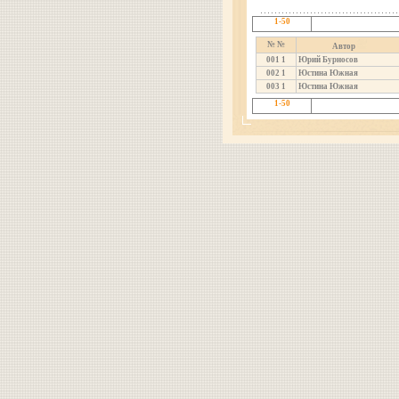
1-50
№ №
Автор
001
1
Юрий Бурносов
002
1
Юстина Южная
003
1
Юстина Южная
1-50