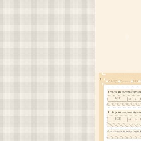
О МДС
Каталог
RSS
Отбор по первой букве
ВСЕ
А
Б
Отбор по первой букв
ВСЕ
А
Б
Для поиска используйте i