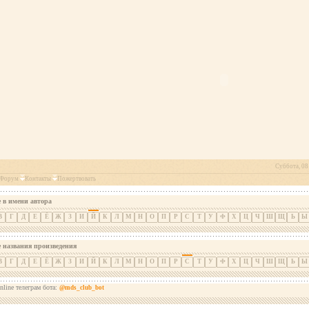
Суббота, 08 
Форум
Контакты
Пожертвовать
 в имени автора
В
Г
Д
Е
Ё
Ж
З
И
Й
К
Л
М
Н
О
П
Р
С
Т
У
Ф
Х
Ц
Ч
Ш
Щ
Ь
Ы
е названия произведения
В
Г
Д
Е
Ё
Ж
З
И
Й
К
Л
М
Н
О
П
Р
С
Т
У
Ф
Х
Ц
Ч
Ш
Щ
Ь
Ы
nline телеграм бота:
@mds_club_bot