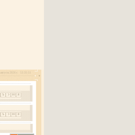
августа 2026 г.
13:35:51
Ъ
Э
Ю
Я
Ъ
Э
Ю
Я