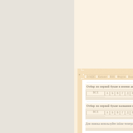
О МДС
Каталог
RSS
Форум
Кон
Отбор по первой букве в имени а
ВСЕ
А
Б
В
Г
Д
Отбор по первой букве названия 
ВСЕ
А
Б
В
Г
Д
Для поиска используйте inline телегр