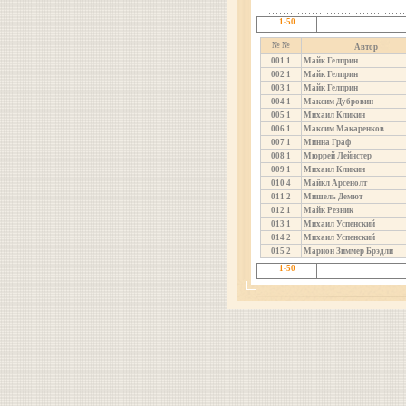
1-50
№ №
Автор
001
1
Майк Гелприн
002
1
Майк Гелприн
003
1
Майк Гелприн
004
1
Максим Дубровин
005
1
Михаил Кликин
006
1
Максим Макаренков
007
1
Минна Граф
008
1
Мюррей Лейнстер
009
1
Михаил Кликин
010
4
Майкл Арсенолт
011
2
Мишель Демют
012
1
Майк Резник
013
1
Михаил Успенский
014
2
Михаил Успенский
015
2
Марион Зиммер Брэдли
1-50