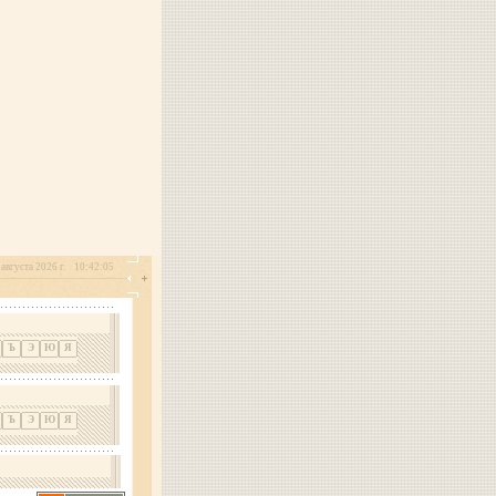
августа 2026 г.
10:42:05
Ъ
Э
Ю
Я
Ъ
Э
Ю
Я