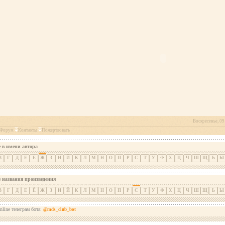
Воскресенье, 09 
Форум
Контакты
Пожертвовать
 в имени автора
В
Г
Д
Е
Ё
Ж
З
И
Й
К
Л
М
Н
О
П
Р
С
Т
У
Ф
Х
Ц
Ч
Ш
Щ
Ь
Ы
е названия произведения
В
Г
Д
Е
Ё
Ж
З
И
Й
К
Л
М
Н
О
П
Р
С
Т
У
Ф
Х
Ц
Ч
Ш
Щ
Ь
Ы
nline телеграм бота:
@mds_club_bot