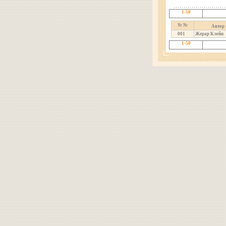
1-50
№ №
Автор
001
Жерар Клейн
1-50