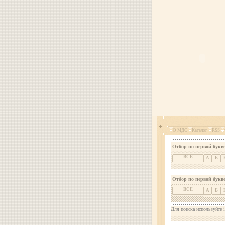
О МДС
Каталог
RSS
Отбор по первой букве
ВСЕ
А
Б
Отбор по первой букв
ВСЕ
А
Б
Для поиска используйте i