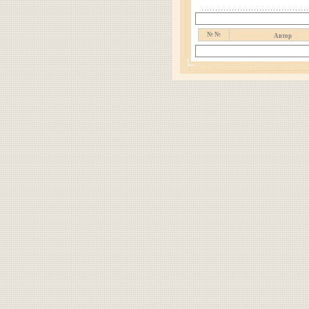
№ №
Автор