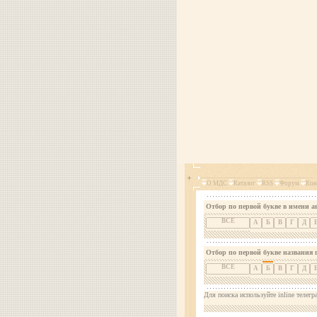
О МДС
Каталог
RSS
Форум
Кон
Отбор по первой букве в имени а
ВСЕ
А
Б
В
Г
Д
Отбор по первой букве названия 
ВСЕ
А
Б
В
Г
Д
Для поиска используйте inline телегр