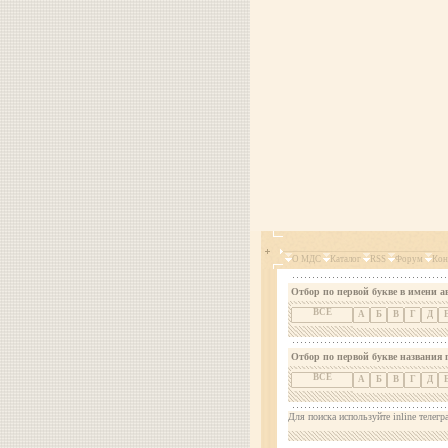
О МДС
Каталог
RSS
Форум
Кон
Отбор по первой букве в имени а
ВСЕ
А
Б
В
Г
Д
Отбор по первой букве названия 
ВСЕ
А
Б
В
Г
Д
Для поиска используйте inline телегр