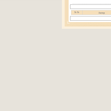
№ №
Автор