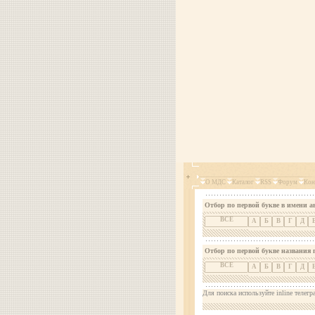
О МДС
Каталог
RSS
Форум
Кон
Отбор по первой букве в имени а
ВСЕ
А
Б
В
Г
Д
Отбор по первой букве названия 
ВСЕ
А
Б
В
Г
Д
Для поиска используйте inline телегр