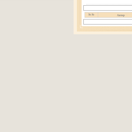
№ №
Автор