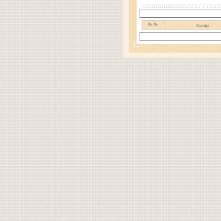
№ №
Автор