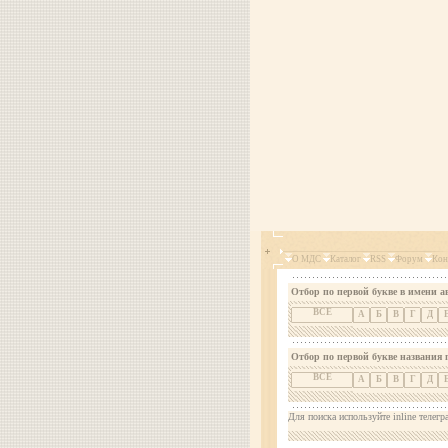
О МДС
Каталог
RSS
Форум
Кон
Отбор по первой букве в имени а
ВСЕ
А
Б
В
Г
Д
Отбор по первой букве названия 
ВСЕ
А
Б
В
Г
Д
Для поиска используйте inline телегр