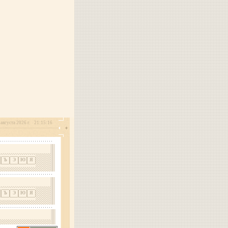
августа 2026 г.
21:15:16
Ъ
Э
Ю
Я
Ъ
Э
Ю
Я