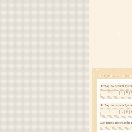
О МДС
Каталог
RSS
Отбор по первой букве
ВСЕ
А
Б
Отбор по первой букв
ВСЕ
А
Б
Для поиска используйте i