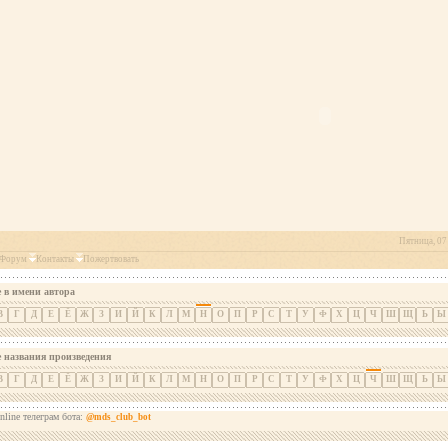
Пятница, 07 
Форум
Контакты
Пожертвовать
 в имени автора
В
Г
Д
Е
Ё
Ж
З
И
Й
К
Л
М
Н
О
П
Р
С
Т
У
Ф
Х
Ц
Ч
Ш
Щ
Ь
Ы
е названия произведения
В
Г
Д
Е
Ё
Ж
З
И
Й
К
Л
М
Н
О
П
Р
С
Т
У
Ф
Х
Ц
Ч
Ш
Щ
Ь
Ы
nline телеграм бота:
@mds_club_bot