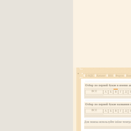
О МДС
Каталог
RSS
Форум
Кон
Отбор по первой букве в имени а
ВСЕ
А
Б
В
Г
Д
Отбор по первой букве названия 
ВСЕ
А
Б
В
Г
Д
Для поиска используйте inline телегр