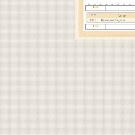
1-50
№ №
Автор
001
1
Валентина Седлова
1-50