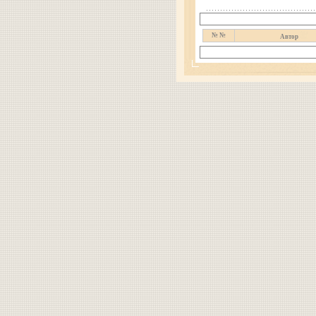
№ №
Автор