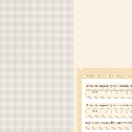
О МДС
Каталог
RSS
Форум
Кон
Отбор по первой букве в имени а
ВСЕ
А
Б
В
Г
Д
Отбор по первой букве названия 
ВСЕ
А
Б
В
Г
Д
Для поиска используйте inline телегр