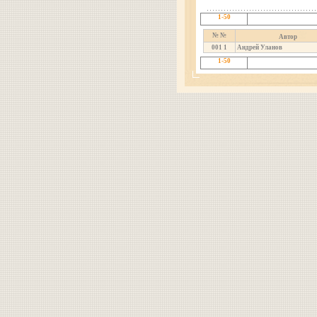
1-50
№ №
Автор
001
1
Андрей Уланов
1-50