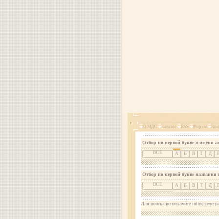
О МДС
Каталог
RSS
Форум
Кон
Отбор по первой букве в имени а
ВСЕ
А
Б
В
Г
Д
Отбор по первой букве названия 
ВСЕ
А
Б
В
Г
Д
Для поиска используйте inline телегр