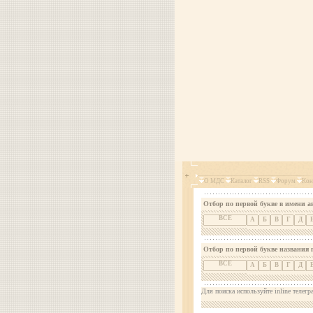
О МДС
Каталог
RSS
Форум
Кон
Отбор по первой букве в имени а
ВСЕ
А
Б
В
Г
Д
Отбор по первой букве названия 
ВСЕ
А
Б
В
Г
Д
Для поиска используйте inline телегр