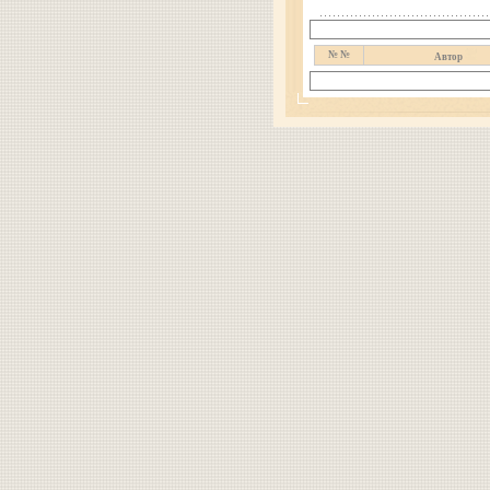
№ №
Автор