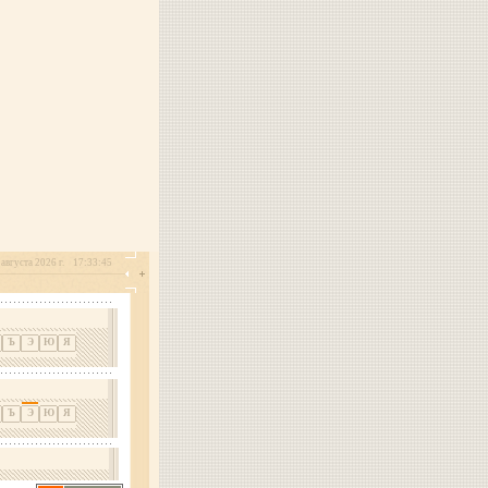
 августа 2026 г.
17:33:45
Ъ
Э
Ю
Я
Ъ
Э
Ю
Я