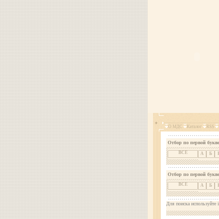
О МДС
Каталог
RSS
Отбор по первой букве
ВСЕ
А
Б
Отбор по первой букв
ВСЕ
А
Б
Для поиска используйте i