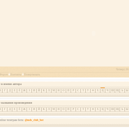
Четверг, 06
Форум
Контакты
Пожертвовать
 в имени автора
В
Г
Д
Е
Ё
Ж
З
И
Й
К
Л
М
Н
О
П
Р
С
Т
У
Ф
Х
Ц
Ч
Ш
Щ
Ь
Ы
е названия произведения
В
Г
Д
Е
Ё
Ж
З
И
Й
К
Л
М
Н
О
П
Р
С
Т
У
Ф
Х
Ц
Ч
Ш
Щ
Ь
Ы
nline телеграм бота:
@mds_club_bot