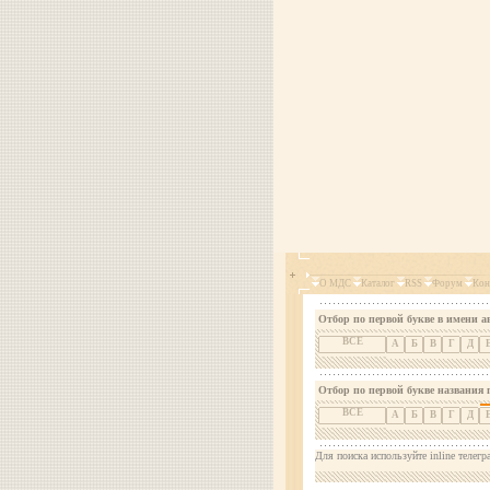
О МДС
Каталог
RSS
Форум
Кон
Отбор по первой букве в имени а
ВСЕ
А
Б
В
Г
Д
Отбор по первой букве названия 
ВСЕ
А
Б
В
Г
Д
Для поиска используйте inline телегр