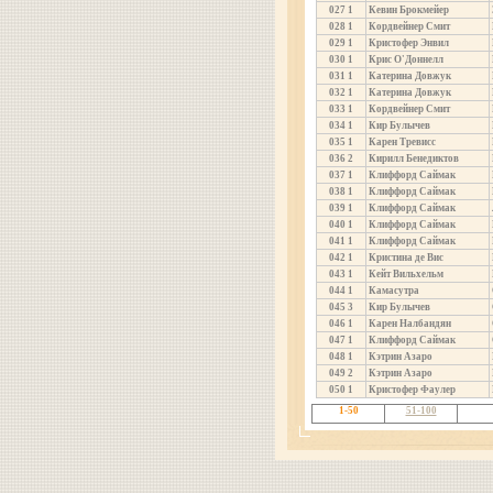
027
1
Кевин Брокмейер
028
1
Кордвейнер Смит
029
1
Кристофер Энвил
030
1
Крис О'Доннелл
031
1
Катерина Довжук
032
1
Катерина Довжук
033
1
Кордвейнер Смит
034
1
Кир Булычев
035
1
Карен Тревисс
036
2
Кирилл Бенедиктов
037
1
Клиффорд Саймак
038
1
Клиффорд Саймак
039
1
Клиффорд Саймак
040
1
Клиффорд Саймак
041
1
Клиффорд Саймак
042
1
Кристина де Вис
043
1
Кейт Вильхельм
044
1
Камасутра
045
3
Кир Булычев
046
1
Карен Налбандян
047
1
Клиффорд Саймак
048
1
Кэтрин Азаро
049
2
Кэтрин Азаро
050
1
Кристофер Фаулер
1-50
51-100