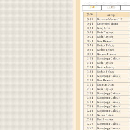
1-50
51-100
№ №
Автор
001
2
Карлтон Меллик III
002
1
Кристофер Прист
003
1
Клэр Белл
004
1
Кейт Лаумер
005
1
Кейт Лаумер
006
1
Ким Ньюман
007
1
Кейдж Бейкер
008
1
Кейдж Бейкер
009
1
Кирилл Еськов
010
1
Клиффорд Саймак
011
1
Кейт Лаумер
012
1
Кейдж Бейкер
013
1
Кейдж Бейкер
014
1
Клиффорд Саймак
015
1
Ким Ньюман
016
2
Кингсли Эмис
017
1
Кейт Лаумер
018
1
Клиффорд Саймак
019
1
Клиффорд Саймак
020
1
Клиффорд Саймак
021
1
Клиффорд Саймак
022
1
Клиффорд Саймак
023
1
Колин Дэйвис
024
1
Кир Булычев
025
3
Клиффорд Саймак
026
2
Клиффорд Саймак