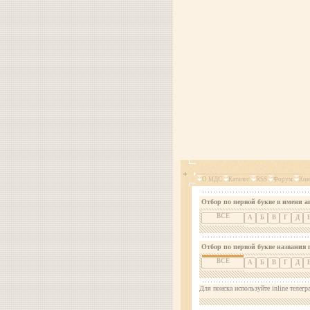
О МДС
Каталог
RSS
Форум
Кон
Отбор по первой букве в имени а
ВСЕ
А
Б
В
Г
Д
Отбор по первой букве названия 
ВСЕ
А
Б
В
Г
Д
Для поиска используйте inline телегр