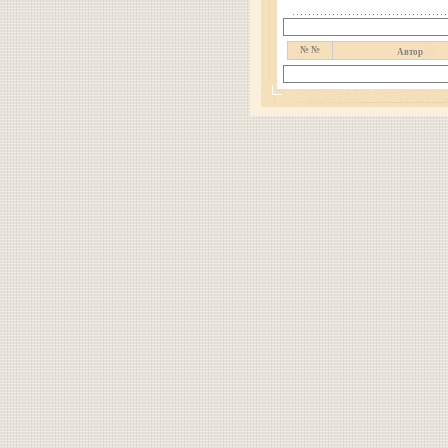
№ №
Автор