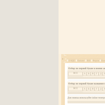
О МДС
Каталог
RSS
Форум
Кон
Отбор по первой букве в имени а
ВСЕ
А
Б
В
Г
Д
Отбор по первой букве названия 
ВСЕ
А
Б
В
Г
Д
Для поиска используйте inline телегр