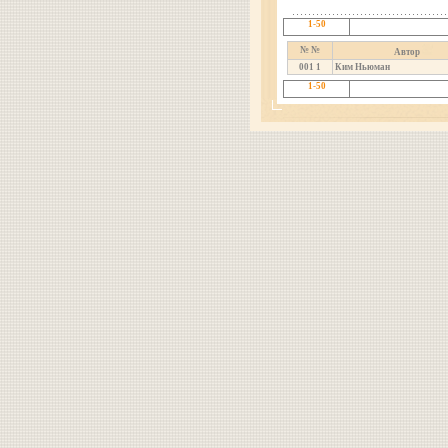
1-50
№ №
Автор
001
1
Ким Ньюман
1-50