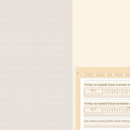
О МДС
Каталог
RSS
Форум
Кон
Отбор по первой букве в имени а
ВСЕ
А
Б
В
Г
Д
Отбор по первой букве названия 
ВСЕ
А
Б
В
Г
Д
Для поиска используйте inline телегр