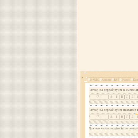
О МДС
Каталог
RSS
Форум
Кон
Отбор по первой букве в имени а
ВСЕ
А
Б
В
Г
Д
Отбор по первой букве названия 
ВСЕ
А
Б
В
Г
Д
Для поиска используйте inline телегр