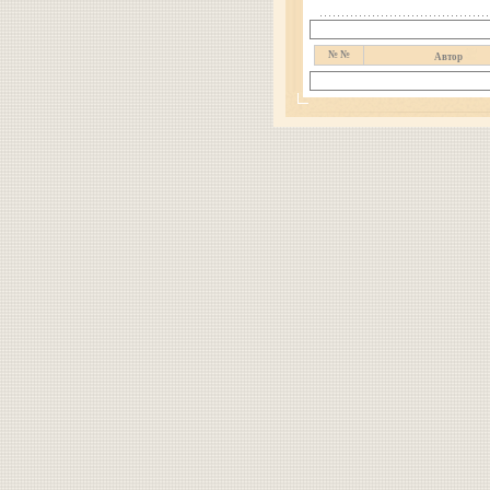
№ №
Автор