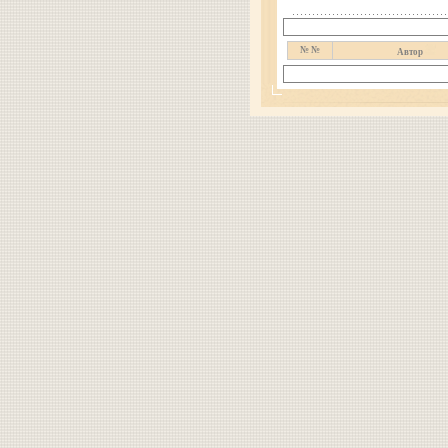
№ №
Автор