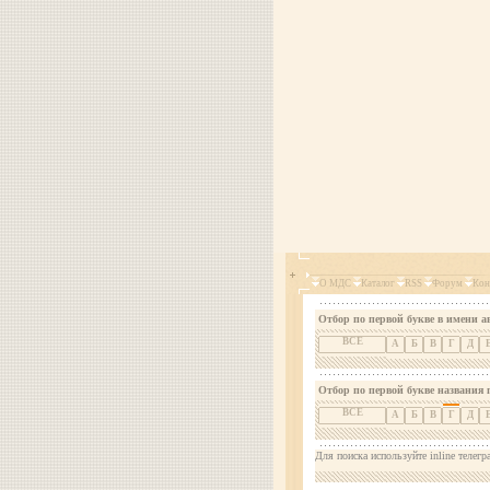
О МДС
Каталог
RSS
Форум
Кон
Отбор по первой букве в имени а
ВСЕ
А
Б
В
Г
Д
Отбор по первой букве названия 
ВСЕ
А
Б
В
Г
Д
Для поиска используйте inline телегр