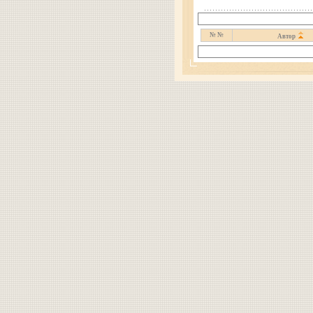
№ №
Автор