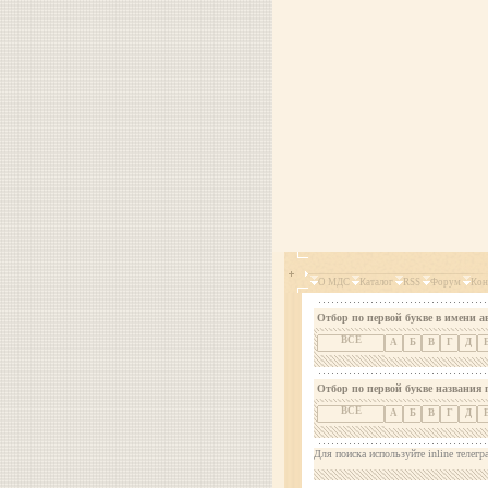
О МДС
Каталог
RSS
Форум
Кон
Отбор по первой букве в имени а
ВСЕ
А
Б
В
Г
Д
Отбор по первой букве названия 
ВСЕ
А
Б
В
Г
Д
Для поиска используйте inline телегр