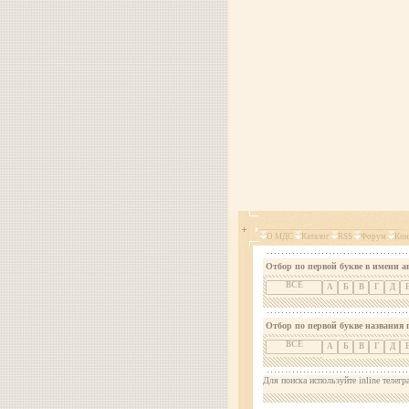
О МДС
Каталог
RSS
Форум
Кон
Отбор по первой букве в имени а
ВСЕ
А
Б
В
Г
Д
Отбор по первой букве названия 
ВСЕ
А
Б
В
Г
Д
Для поиска используйте inline телегр