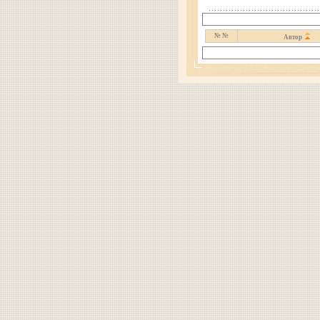
№ №
Автор