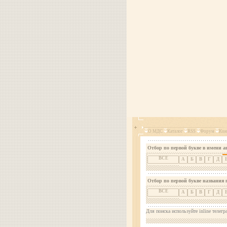
О МДС
Каталог
RSS
Форум
Кон
Отбор по первой букве в имени а
ВСЕ
А
Б
В
Г
Д
Отбор по первой букве названия 
ВСЕ
А
Б
В
Г
Д
Для поиска используйте inline телегр