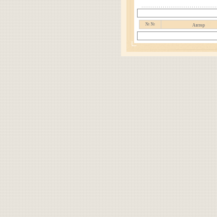
№ №
Автор