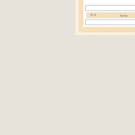
№ №
Автор