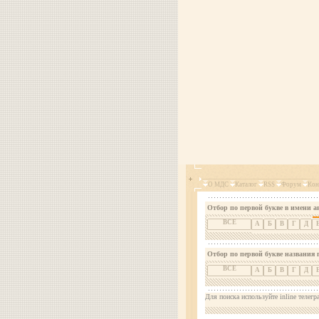
О МДС
Каталог
RSS
Форум
Кон
Отбор по первой букве в имени а
ВСЕ
А
Б
В
Г
Д
Отбор по первой букве названия 
ВСЕ
А
Б
В
Г
Д
Для поиска используйте inline телегр