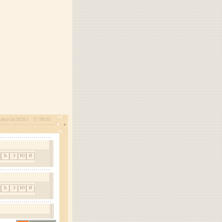
августа 2026 г.
17:08:05
Ъ
Э
Ю
Я
Ъ
Э
Ю
Я