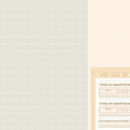
О МДС
Каталог
RSS
Отбор по первой букве
ВСЕ
А
Б
Отбор по первой букв
ВСЕ
А
Б
Для поиска используйте i