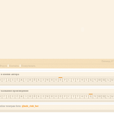
Пятница, 07 
Форум
Контакты
Пожертвовать
 в имени автора
В
Г
Д
Е
Ё
Ж
З
И
Й
К
Л
М
Н
О
П
Р
С
Т
У
Ф
Х
Ц
Ч
Ш
Щ
Ь
Ы
е названия произведения
В
Г
Д
Е
Ё
Ж
З
И
Й
К
Л
М
Н
О
П
Р
С
Т
У
Ф
Х
Ц
Ч
Ш
Щ
Ь
Ы
nline телеграм бота:
@mds_club_bot