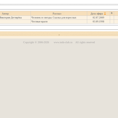
R
Автор
Рассказ
Дата эфира
 Виктория Дегтирёва
Человек со звезды. Сказка для взрослых
02.07.2009
Честные враги
03.09.1998
Copyright © 2006-2026 www.mds-club.ru All rights reserved