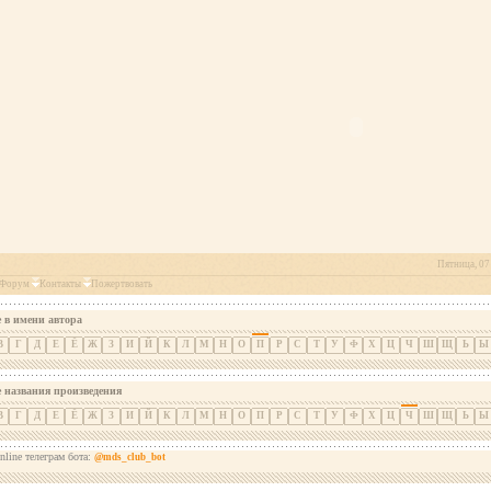
Пятница, 07 
Форум
Контакты
Пожертвовать
 в имени автора
В
Г
Д
Е
Ё
Ж
З
И
Й
К
Л
М
Н
О
П
Р
С
Т
У
Ф
Х
Ц
Ч
Ш
Щ
Ь
Ы
е названия произведения
В
Г
Д
Е
Ё
Ж
З
И
Й
К
Л
М
Н
О
П
Р
С
Т
У
Ф
Х
Ц
Ч
Ш
Щ
Ь
Ы
nline телеграм бота:
@mds_club_bot