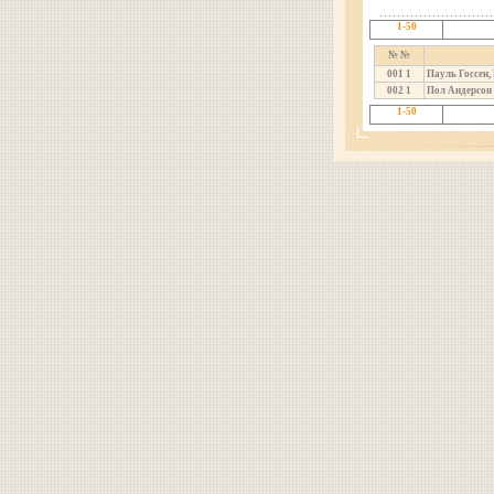
1-50
№ №
001
1
Пауль Госсен,
002
1
Пол Андерсон
1-50