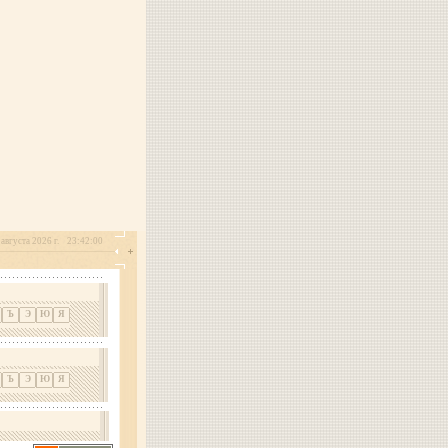
августа 2026 г.
23:42:00
Ъ
Э
Ю
Я
Ъ
Э
Ю
Я