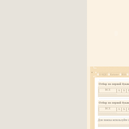
О МДС
Каталог
RSS
Отбор по первой букве
ВСЕ
А
Б
Отбор по первой букв
ВСЕ
А
Б
Для поиска используйте i