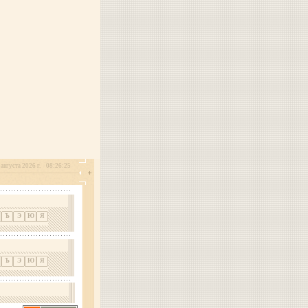
августа 2026 г.
08:26:25
Ъ
Э
Ю
Я
Ъ
Э
Ю
Я