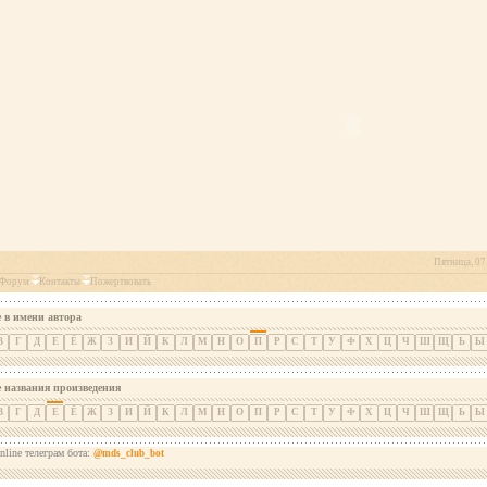
Пятница, 07 
Форум
Контакты
Пожертвовать
 в имени автора
В
Г
Д
Е
Ё
Ж
З
И
Й
К
Л
М
Н
О
П
Р
С
Т
У
Ф
Х
Ц
Ч
Ш
Щ
Ь
Ы
е названия произведения
В
Г
Д
Е
Ё
Ж
З
И
Й
К
Л
М
Н
О
П
Р
С
Т
У
Ф
Х
Ц
Ч
Ш
Щ
Ь
Ы
nline телеграм бота:
@mds_club_bot