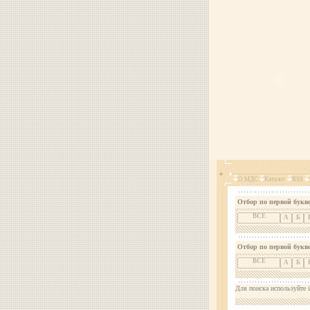
О МДС
Каталог
RSS
Отбор по первой букве
ВСЕ
А
Б
Отбор по первой букв
ВСЕ
А
Б
Для поиска используйте i