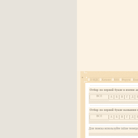
О МДС
Каталог
RSS
Форум
Кон
Отбор по первой букве в имени а
ВСЕ
А
Б
В
Г
Д
Отбор по первой букве названия 
ВСЕ
А
Б
В
Г
Д
Для поиска используйте inline телегр