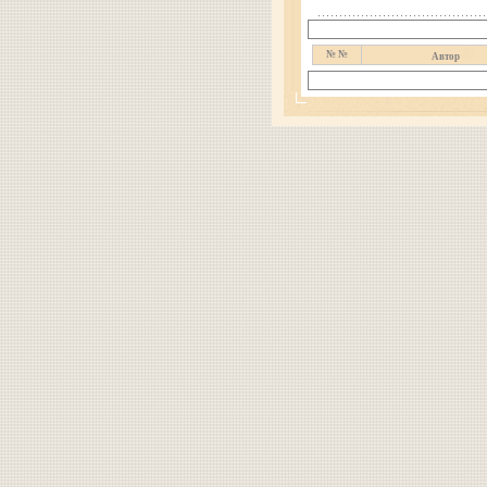
№ №
Автор