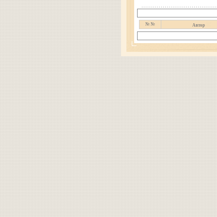
№ №
Автор