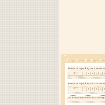
О МДС
Каталог
RSS
Форум
Кон
Отбор по первой букве в имени а
ВСЕ
А
Б
В
Г
Д
Отбор по первой букве названия 
ВСЕ
А
Б
В
Г
Д
Для поиска используйте inline телегр