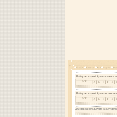
О МДС
Каталог
RSS
Форум
Кон
Отбор по первой букве в имени а
ВСЕ
А
Б
В
Г
Д
Отбор по первой букве названия 
ВСЕ
А
Б
В
Г
Д
Для поиска используйте inline телегр