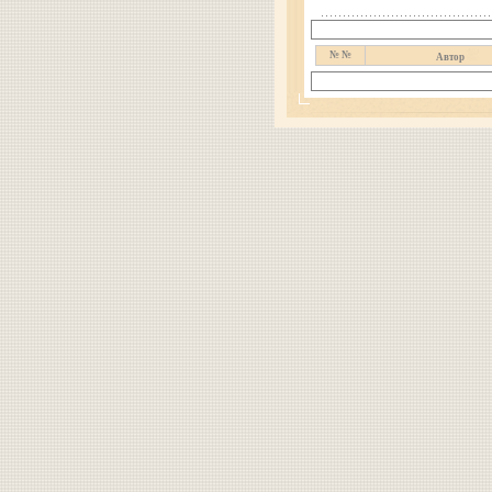
№ №
Автор