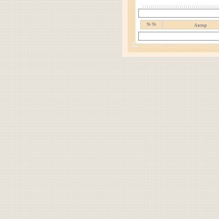
№ №
Автор