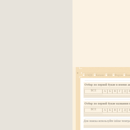
О МДС
Каталог
RSS
Форум
Кон
Отбор по первой букве в имени а
ВСЕ
А
Б
В
Г
Д
Отбор по первой букве названия 
ВСЕ
А
Б
В
Г
Д
Для поиска используйте inline телегр