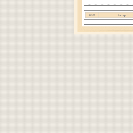
№ №
Автор