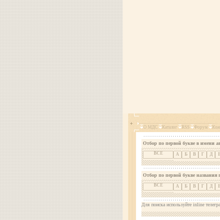
О МДС
Каталог
RSS
Форум
Кон
Отбор по первой букве в имени а
ВСЕ
А
Б
В
Г
Д
Отбор по первой букве названия 
ВСЕ
А
Б
В
Г
Д
Для поиска используйте inline телегр