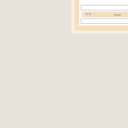
№ №
Автор