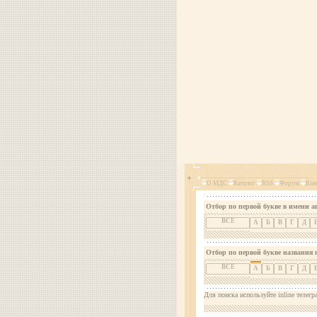
О МДС
Каталог
RSS
Форум
Кон
Отбор по первой букве в имени а
ВСЕ
А
Б
В
Г
Д
Отбор по первой букве названия 
ВСЕ
А
Б
В
Г
Д
Для поиска используйте inline телегр