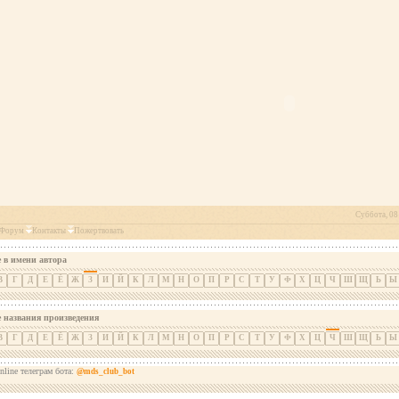
Суббота, 08 
Форум
Контакты
Пожертвовать
 в имени автора
В
Г
Д
Е
Ё
Ж
З
И
Й
К
Л
М
Н
О
П
Р
С
Т
У
Ф
Х
Ц
Ч
Ш
Щ
Ь
Ы
е названия произведения
В
Г
Д
Е
Ё
Ж
З
И
Й
К
Л
М
Н
О
П
Р
С
Т
У
Ф
Х
Ц
Ч
Ш
Щ
Ь
Ы
nline телеграм бота:
@mds_club_bot