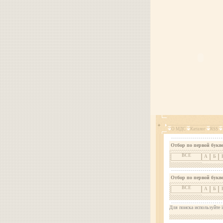
О МДС
Каталог
RSS
Отбор по первой букве
ВСЕ
А
Б
Отбор по первой букв
ВСЕ
А
Б
Для поиска используйте i