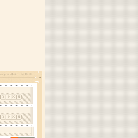
августа 2026 г.
04:46:28
Ъ
Э
Ю
Я
Ъ
Э
Ю
Я