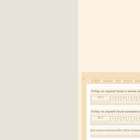
О МДС
Каталог
RSS
Форум
Кон
Отбор по первой букве в имени а
ВСЕ
А
Б
В
Г
Д
Отбор по первой букве названия 
ВСЕ
А
Б
В
Г
Д
Для поиска используйте inline телегр