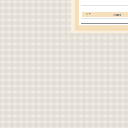
№ №
Автор