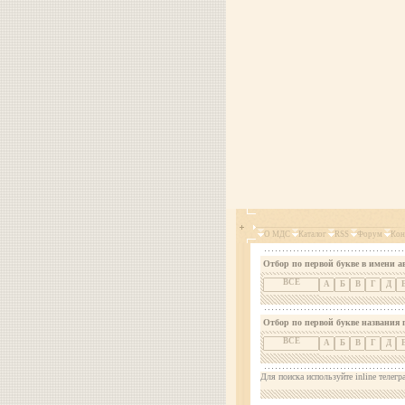
О МДС
Каталог
RSS
Форум
Кон
Отбор по первой букве в имени а
ВСЕ
А
Б
В
Г
Д
Отбор по первой букве названия 
ВСЕ
А
Б
В
Г
Д
Для поиска используйте inline телегр