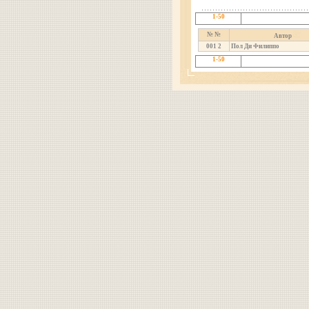
1-50
№ №
Автор
001
2
Пол Ди Филиппо
1-50